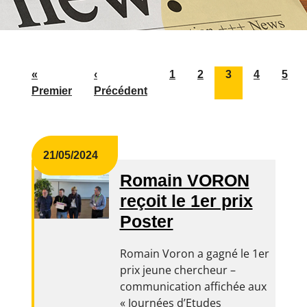
«
‹
1
2
3
4
5
Premier
Précédent
21/05/2024
Romain VORON
reçoit le 1er prix
Poster
Romain Voron a gagné le 1er
prix jeune chercheur –
communication affichée aux
« Journées d’Etudes