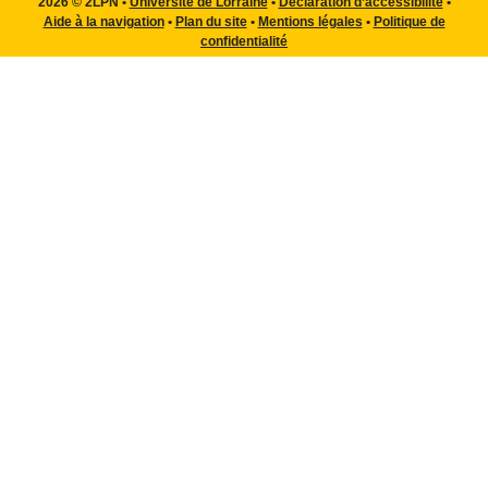
2026 © 2LPN •
Université de Lorraine
•
Déclaration d’accessibilité
•
Aide à la navigation
•
Plan du site
•
Mentions légales
•
Politique de
confidentialité