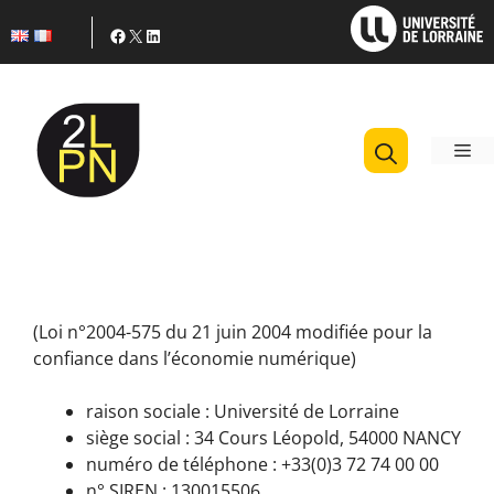
Aller
Facebook
X
LinkedIn
au
contenu
M
(Loi n°2004-575 du 21 juin 2004 modifiée pour la
confiance dans l’économie numérique)
raison sociale : Université de Lorraine
siège social : 34 Cours Léopold, 54000 NANCY
numéro de téléphone : +33(0)3 72 74 00 00
n° SIREN : 130015506