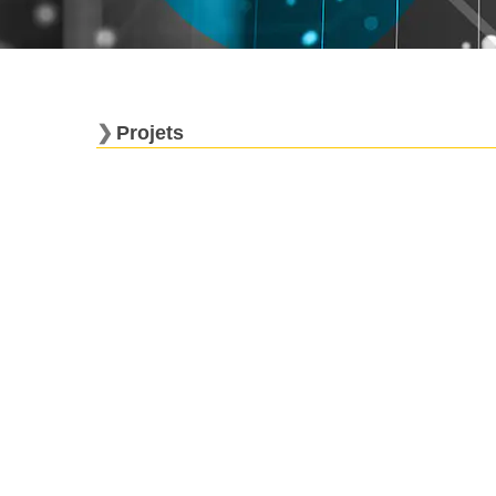
Projets
COPHILEC [COllège PHILosophie Ecrit]