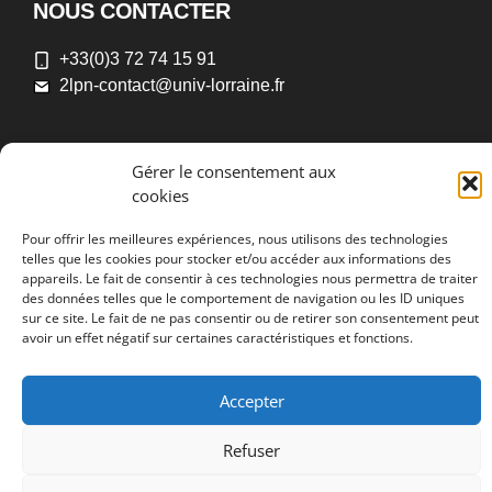
NOUS CONTACTER
+33(0)3 72 74 15 91
2lpn-contact@univ-lorraine.fr
Gérer le consentement aux
NOUS TROUVER
cookies
A
Nancy
: 91 avenue de la libération, BP 32142,
Pour offrir les meilleures expériences, nous utilisons des technologies
54021 Nancy cedex, France
telles que les cookies pour stocker et/ou accéder aux informations des
appareils. Le fait de consentir à ces technologies nous permettra de traiter
des données telles que le comportement de navigation ou les ID uniques
A
Metz
: Campus Bridoux, Rue du Général Delestraint,
sur ce site. Le fait de ne pas consentir ou de retirer son consentement peut
57070 Metz, France
avoir un effet négatif sur certaines caractéristiques et fonctions.
Accepter
Refuser
2026 © 2LPN •
Université de Lorraine
•
Déclaration d’accessibilité
•
Aide à la navigation
•
Plan du site
•
Mentions légales
•
Politique de