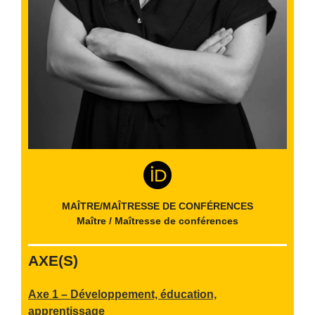
MAÎTRE/MAÎTRESSE DE CONFÉRENCES
Maître / Maîtresse de conférences
AXE(S)
Axe 1 – Développement, éducation,
apprentissage