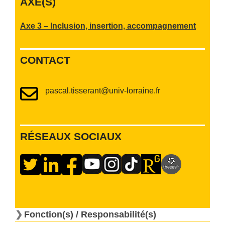
AXE(S)
Axe 3 – Inclusion, insertion, accompagnement
CONTACT
pascal.tisserant@univ-lorraine.fr
RÉSEAUX SOCIAUX
Fonction(s) / Responsabilité(s)