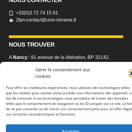
de 2010 à 2015
Co-responsable du Master de Psychologie du
+33(0)3 72 74 15 91
travail et des Organisations
à Metz de 2014 à 2018
2lpn-contact@univ-lorraine.fr
NOUS TROUVER
A
Nancy
: 91 avenue de la libération, BP 32142,
54021 Nancy cedex, France
Gérer le consentement aux
cookies
A
Metz
: Campus Bridoux, Rue du Général Delestraint,
57070 Metz, France
Pour offrir les meilleures expériences, nous utilisons des technologies telles
que les cookies pour stocker et/ou accéder aux informations des appareils. L
fait de consentir à ces technologies nous permettra de traiter des données
telles que le comportement de navigation ou les ID uniques sur ce site. Le fai
de ne pas consentir ou de retirer son consentement peut avoir un effet négat
sur certaines caractéristiques et fonctions.
2026 © 2LPN •
Université de Lorraine
•
Déclaration d’accessibilité
•
Aide à la navigation
•
Plan du site
•
Mentions légales
•
Politique de
confidentialité
Accepter