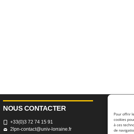
NOUS CONTACTER
NOU
Pour offrir 
cookies pour
+33(0)3 72 74 15 91
A
Nanc
à ces techn
2lpn-contact@univ-lorraine.fr
Nancy c
de navigatio