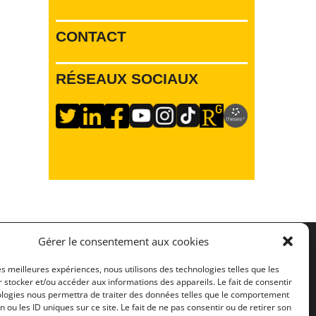
CONTACT
RÉSEAUX SOCIAUX
Gérer le consentement aux cookies
S TROUVER
les meilleures expériences, nous utilisons des technologies telles que les
 stocker et/ou accéder aux informations des appareils. Le fait de consentir
y
: 91 avenue de la libération, BP 32142, 54021
ologies nous permettra de traiter des données telles que le comportement
edex, France
n ou les ID uniques sur ce site. Le fait de ne pas consentir ou de retirer son