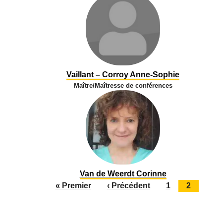
Vaillant – Corroy Anne-Sophie
Maître/Maîtresse de conférences
Van de Weerdt Corinne
« Premier
‹ Précédent
1
2